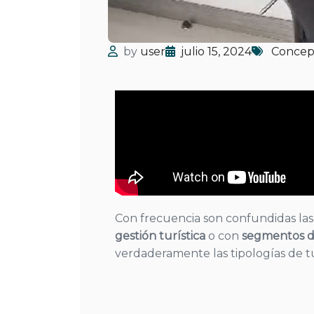
by
user
julio 15, 2024
Concept
Con frecuencia son confundidas la
gestión turística
o con
segmentos 
verdaderamente las tipologías de 