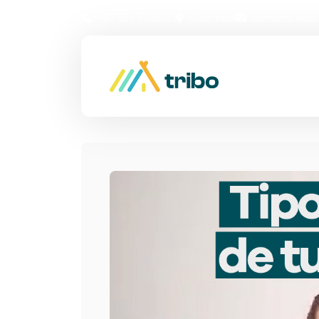
+57 321 7762221
Colombia
comunicacio